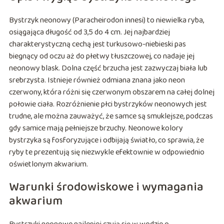
Bystrzyk neonowy (Paracheirodon innesi) to niewielka ryba,
osiągająca długość od 3,5 do 4 cm. Jej najbardziej
charakterystyczną cechą jest turkusowo-niebieski pas
biegnący od oczu aż do płetwy tłuszczowej, co nadaje jej
neonowy blask. Dolna część brzucha jest zazwyczaj biała lub
srebrzysta. Istnieje również odmiana znana jako neon
czerwony, która różni się czerwonym obszarem na całej dolnej
połowie ciała. Rozróżnienie płci bystrzyków neonowych jest
trudne, ale można zauważyć, że samce są smuklejsze, podczas
gdy samice mają pełniejsze brzuchy. Neonowe kolory
bystrzyka są fosforyzujące i odbijają światło, co sprawia, że
ryby te prezentują się niezwykle efektownie w odpowiednio
oświetlonym akwarium.
Warunki środowiskowe i wymagania
akwarium