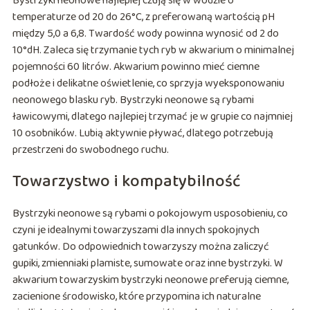
Bystrzyki neonowe najlepiej czują się w wodzie o
temperaturze od 20 do 26°C, z preferowaną wartością pH
między 5,0 a 6,8. Twardość wody powinna wynosić od 2 do
10°dH. Zaleca się trzymanie tych ryb w akwarium o minimalnej
pojemności 60 litrów. Akwarium powinno mieć ciemne
podłoże i delikatne oświetlenie, co sprzyja wyeksponowaniu
neonowego blasku ryb. Bystrzyki neonowe są rybami
ławicowymi, dlatego najlepiej trzymać je w grupie co najmniej
10 osobników. Lubią aktywnie pływać, dlatego potrzebują
przestrzeni do swobodnego ruchu.
Towarzystwo i kompatybilność
Bystrzyki neonowe są rybami o pokojowym usposobieniu, co
czyni je idealnymi towarzyszami dla innych spokojnych
gatunków. Do odpowiednich towarzyszy można zaliczyć
gupiki, zmienniaki plamiste, sumowate oraz inne bystrzyki. W
akwarium towarzyskim bystrzyki neonowe preferują ciemne,
zacienione środowisko, które przypomina ich naturalne