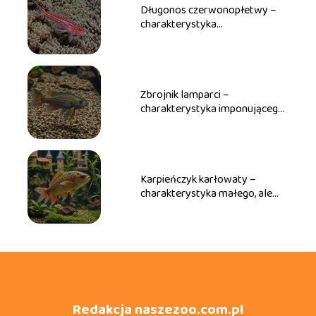
Długonos czerwonopłetwy –
charakterystyka
majestatycznego łowcy w
akwarium
Zbrojnik lamparci –
charakterystyka imponującego
glonojada o egzotycznym
wyglądzie
Karpieńczyk karłowaty –
charakterystyka małego, ale
uroczego mieszkańca akwarium
Redakcja naszezoo.com.pl