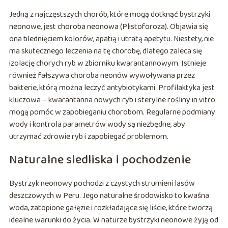
Jedną z najczęstszych chorób, które mogą dotknąć bystrzyki
neonowe, jest choroba neonowa (Plistoforoza). Objawia się
ona blednięciem kolorów, apatią i utratą apetytu. Niestety, nie
ma skutecznego leczenia na tę chorobę, dlatego zaleca się
izolację chorych ryb w zbiorniku kwarantannowym. Istnieje
również fałszywa choroba neonów wywoływana przez
bakterie, którą można leczyć antybiotykami. Profilaktyka jest
kluczowa – kwarantanna nowych ryb i sterylne rośliny in vitro
mogą pomóc w zapobieganiu chorobom. Regularne podmiany
wody i kontrola parametrów wody są niezbędne, aby
utrzymać zdrowie ryb i zapobiegać problemom.
Naturalne siedliska i pochodzenie
Bystrzyk neonowy pochodzi z czystych strumieni lasów
deszczowych w Peru. Jego naturalne środowisko to kwaśna
woda, zatopione gałęzie i rozkładające się liście, które tworzą
idealne warunki do życia. W naturze bystrzyki neonowe żyją od