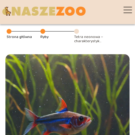
Strona główna
Ryby
Tetra neonowa –
charakterystyka
neonowego
blasku w twoim
akwarium