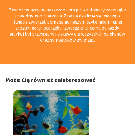
Zespół redakcyjny naszezoo.com.pl to miłośnicy zwierząt z
prawdziwego zdarzenia. Z pasją dzielimy się wiedzą o
świecie zwierząt, pomagając naszym czytelnikom lepiej
zrozumieć ich potrzeby i zwyczaje. Chcemy, by każdy
artykuł był przystępny i ciekawy dla wszystkich opiekunów
oraz sympatyków zwierząt.
Może Cię również zainteresować