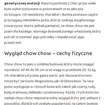
genetycznej mutacji
. Rasa ta pochodzi z Chin i przez wieki
była wykorzystywana w polowaniach oraz jako psy
stróżujące. Ich niezależny charakter i dumna postawa często
przyciągają miłośników psów, którzy szukają wyjątkowego
towarzysza. Warto jednak pamiętać, że chow chow nie jest
psem dla każdego. Wymaga doświadczonego właściciela, który
potrafi zrozumieć jego potrzeby i respektować jego
przestrzeń.
Wygląd chow chow – cechy fizyczne
Chow chow to pies o solidnej budowie, który może osiągać
wysokość od 46 do 56 cm oraz wagę w przedziale 20-32 kg.
Ich charakterystyczna, gęsta sierść jest dwuwarstwowa i
może być zarówno długowłosa, jak i krótkowłosa. Ta rasa
psów występuje w różnych kolorach, takich jak czarny, rudy,
biały, kremowy, niebieski i cynamonowy. Każdy z tych kolorów
nadaje chow chow niepowtarzalny wygląd, który jest jednym z
powodów, dla których zyskały popularność na całym świecie.