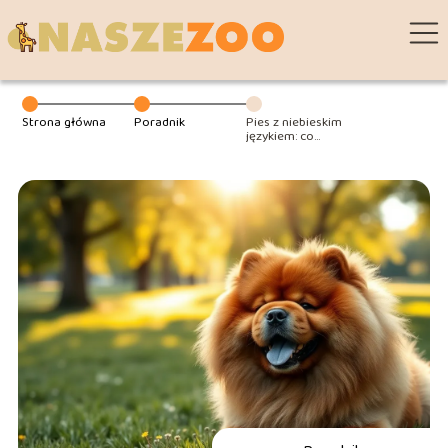
Strona główna
Poradnik
Pies z niebieskim
językiem: co
warto wiedzieć o
chow chow?