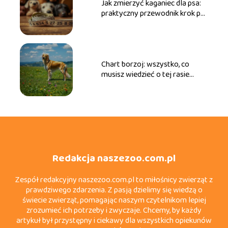
Jak zmierzyć kaganiec dla psa:
praktyczny przewodnik krok po
kroku
Chart borzoj: wszystko, co
musisz wiedzieć o tej rasie
psów
Redakcja naszezoo.com.pl
Zespół redakcyjny naszezoo.com.pl to miłośnicy zwierząt z
prawdziwego zdarzenia. Z pasją dzielimy się wiedzą o
świecie zwierząt, pomagając naszym czytelnikom lepiej
zrozumieć ich potrzeby i zwyczaje. Chcemy, by każdy
artykuł był przystępny i ciekawy dla wszystkich opiekunów