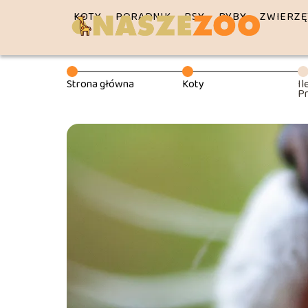
KOTY
PORADNIK
PSY
RYBY
ZWIERZĘ
Strona główna
Koty
Il
Pr
an