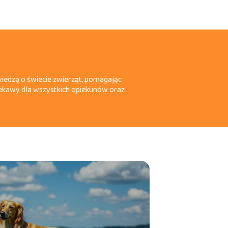
wiedzą o świecie zwierząt, pomagając
ciekawy dla wszystkich opiekunów oraz