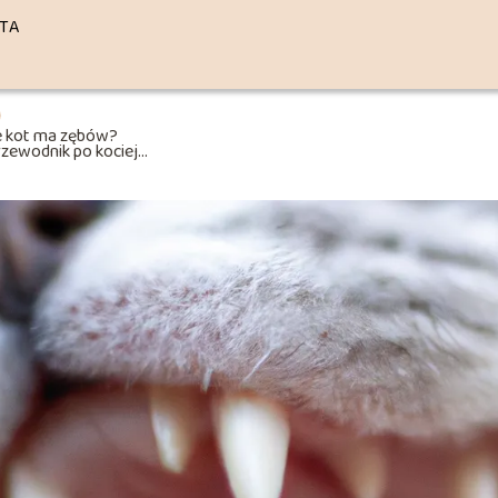
TA
e kot ma zębów?
zewodnik po kociej
atomii