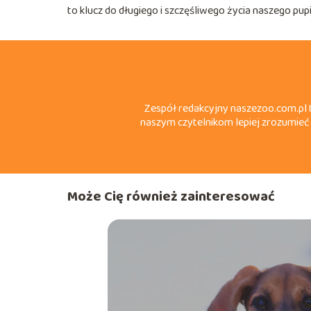
to klucz do długiego i szczęśliwego życia naszego pupi
Zespół redakcyjny naszezoo.com.pl t
naszym czytelnikom lepiej zrozumieć 
Może Cię również zainteresować