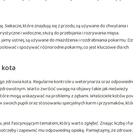
ę. Siekacze, które znajdują się z przodu, są używane do chwytania i
rystyczne i widoczne, służą do przebijania i rozrywania mięsa.
u jamy ustnej, są używane do miażdżenia i rozdrabniania pokarmu. Dz
 polować i spożywać różnorodne pokarmy, co jest kluczowe dla ich
 kota
ego zdrowia kota. Regularne kontrole u weterynarza oraz odpowiedn
 zdrowotnym. Warto zwrócić uwagę na objawy takie jak nieświeży
e, które mogą wskazywać na problemy z zębami. Właściciele kotów po
swoich pupili oraz stosowaniu specjalnych karm i przysmaków, któ
, jest fascynującym tematem, który warto zgłębić. Znając liczbę i fu
otrzeby i zapewnić mu odpowiednią opiekę. Pamiętajmy, że zdrowe