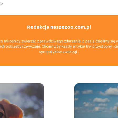
la.
Redakcja naszezoo.com.pl
o miłośnicy zwierząt z prawdziwego zdarzenia. Z pasją dzielimy się 
ich potrzeby i zwyczaje. Chcemy, by każdy artykuł był przystępny i 
sympatyków zwierząt.