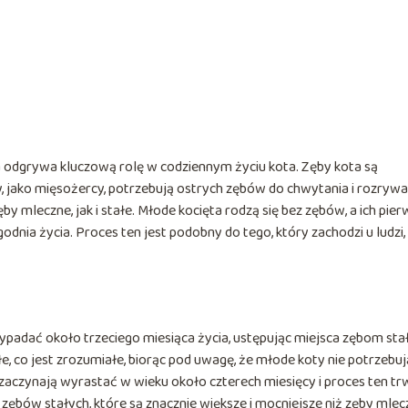
a odgrywa kluczową rolę w codziennym życiu kota. Zęby kota są
, jako mięsożercy, potrzebują ostrych zębów do chwytania i rozrywa
by mleczne, jak i stałe. Młode kocięta rodzą się bez zębów, a ich pie
dnia życia. Proces ten jest podobny do tego, który zachodzi u ludzi,
padać około trzeciego miesiąca życia, ustępując miejsca zębom sta
łe, co jest zrozumiałe, biorąc pod uwagę, że młode koty nie potrzebuj
e zaczynają wyrastać w wieku około czterech miesięcy i proces ten tr
zębów stałych, które są znacznie większe i mocniejsze niż zęby mlec