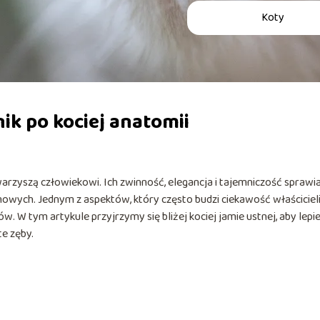
Koty
ik po kociej anatomii
rzyszą człowiekowi. Ich zwinność, elegancja i tajemniczość sprawia
mowych. Jednym z aspektów, który często budzi ciekawość właściciel
w. W tym artykule przyjrzymy się bliżej kociej jamie ustnej, aby lepie
te zęby.