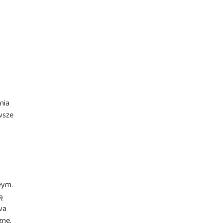
nia
rwsze
łym.
ą
wa
zne.