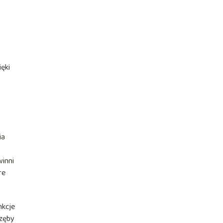
ięki
ia
winni
re
nkcje
 zęby