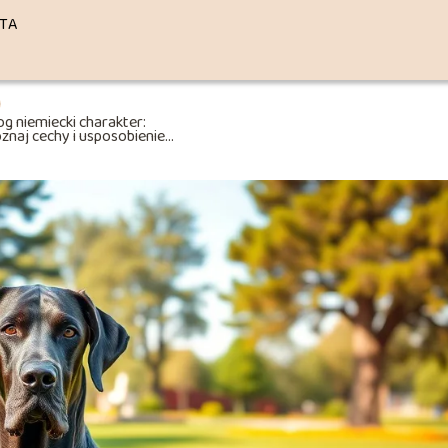
TA
g niemiecki charakter:
znaj cechy i usposobienie
j rasy