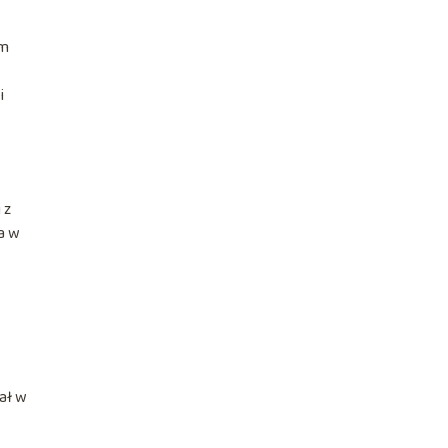
em
i
 z
ia w
ał w