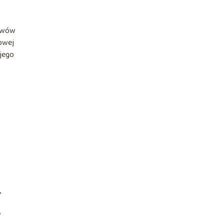
jawów
owej
 jego
,
y