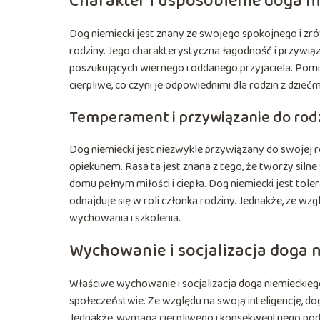
Charakter i usposobienie doga n
Dog niemiecki jest znany ze swojego spokojnego i
rodziny. Jego charakterystyczna łagodność i przywiązan
poszukujących wiernego i oddanego przyjaciela. Pomi
cierpliwe, co czyni je odpowiednimi dla rodzin z dziećm
Temperament i przywiązanie do rod
Dog niemiecki jest niezwykle przywiązany do swojej ro
opiekunem. Rasa ta jest znana z tego, że tworzy silne
domu pełnym miłości i ciepła. Dog niemiecki jest toler
odnajduje się w roli członka rodziny. Jednakże, ze w
wychowania i szkolenia.
Wychowanie i socjalizacja doga 
Właściwe wychowanie i socjalizacja doga niemieckieg
społeczeństwie. Ze względu na swoją inteligencję, dog
Jednakże, wymaga cierpliwego i konsekwentnego pod