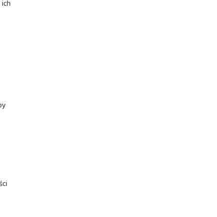
 ich
by
ści