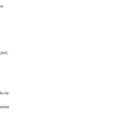
 w
jest,
du na
ienia