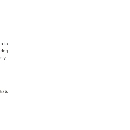
sa ta
e dog
 psy
akże,