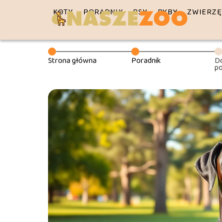
KOTY
PORADNIK
PSY
RYBY
ZWIERZĘ
Strona główna
Poradnik
Do
po
te