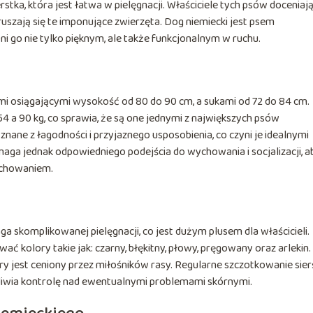
stka, która jest łatwa w pielęgnacji. Właściciele tych psów doceniają
uszają się te imponujące zwierzęta. Dog niemiecki jest psem
ni go nie tylko pięknym, ale także funkcjonalnym w ruchu.
mi osiągającymi wysokość od 80 do 90 cm, a sukami od 72 do 84 cm.
 a 90 kg, co sprawia, że są one jednymi z największych psów
nane z łagodności i przyjaznego usposobienia, co czyni je idealnymi
aga jednak odpowiedniego podejścia do wychowania i socjalizacji, a
achowaniem.
ga skomplikowanej pielęgnacji, co jest dużym plusem dla właścicieli.
ć kolory takie jak: czarny, błękitny, płowy, pręgowany oraz arlekin.
ry jest ceniony przez miłośników rasy. Regularne szczotkowanie sier
liwia kontrolę nad ewentualnymi problemami skórnymi.