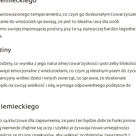
iemieckiego
 zrównoważonego temperamentu, co czyni go doskonałym towarzysz
ie do właścicieli sprawiają, że jest to idealna rasa dla osób
mo swojej imponującej postury, psy te są zazwyczaj bardzo łagodne 
i.
ziny
dziny, co wynika z jego naturalnej towarzyskości i potrzeby bliskości
 więzi emocjonalne z właścicielami, co czyni ją idealnym psem do życ
ancyjny wobec dzieci i innych zwierząt, co sprawia, że doskonale
zględu na swoją wielkość i siłę, wymaga odpowiedniego podejścia do
niemieckiego
o są kluczowe dla zapewnienia, że pies ten będzie dobrze funkcjonow
 niemiecki chętnie się uczy i szybko przyswaja nowe umiejętności.
ejścia ze strony opiekunów, aby uniknąć problemów związanych z