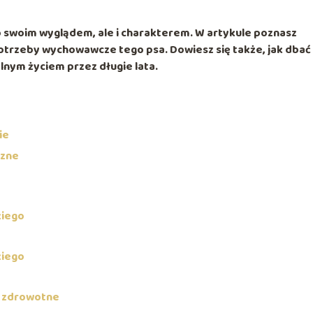
ko swoim wyglądem, ale i charakterem. W artykule poznasz
trzeby wychowawcze tego psa. Dowiesz się także, jak dbać
ólnym życiem przez długie lata.
ie
czne
kiego
kiego
y zdrowotne