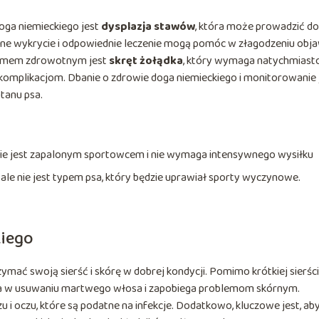
ga niemieckiego jest
dysplazja stawów
, która może prowadzić do
esne wykrycie i odpowiednie leczenie mogą pomóc w złagodzeniu ob
blemem zdrowotnym jest
skręt żołądka
, który wymaga natychmiast
komplikacjom. Dbanie o zdrowie doga niemieckiego i monitorowanie
tanu psa.
 nie jest zapalonym sportowcem i nie wymaga intensywnego wysiłku
 ale nie jest typem psa, który będzie uprawiał sporty wyczynowe.
kiego
ymać swoją sierść i skórę w dobrej kondycji. Pomimo krótkiej sierści
aga w usuwaniu martwego włosa i zapobiega problemom skórnym.
 i oczu, które są podatne na infekcje. Dodatkowo, kluczowe jest, ab