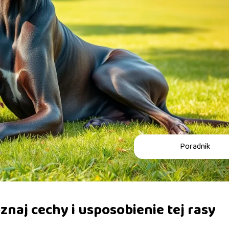
Poradnik
znaj cechy i usposobienie tej rasy