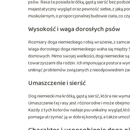
psów. Rasa ta posiada krótką, gęstą sierść bez podszer
majestatyczny wygląd oraz pewność siebie, z jaką por
muskularnym, o proporcjonalnej budowie ciała, co czy
Wysokość i waga dorosłych psów
Rozmiary doga niemieckiego robią wrażenie, z samca
Waga dorosłego doga niemieckiego waha się między 54
domowych. Mimo swojej wielkości, dogi niemieckie są z
towarzyszami dla rodzin. Ich imponująca postura wym
uniknąć problemów związanych z nieodpowiednim z
Umaszczenie i sierść
Dog niemiecki ma krótką, gęstą sierść, która nie wyma
Umaszczenie tej rasy jest różnorodne i może obejmowa
Każdy z tych kolorów nadaje psu unikalny wygląd, któ
pomaga utrzymać ją w dobrej kondycji, a także umoż