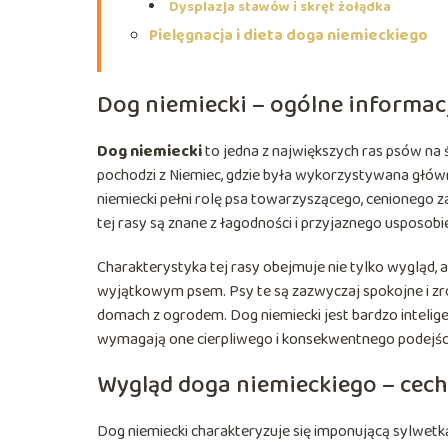
Dysplazja stawów i skręt żołądka
Pielęgnacja i dieta doga niemieckiego
Dog niemiecki – ogólne informacj
Dog niemiecki
to jedna z największych ras psów na 
pochodzi z Niemiec, gdzie była wykorzystywana głównie
niemiecki pełni rolę psa towarzyszącego, cenionego za
tej rasy są znane z łagodności i przyjaznego usposob
Charakterystyka tej rasy obejmuje nie tylko wygląd, al
wyjątkowym psem. Psy te są zazwyczaj spokojne i zró
domach z ogrodem. Dog niemiecki jest bardzo inteligent
wymagają one cierpliwego i konsekwentnego podejśc
Wygląd doga niemieckiego – cech
Dog niemiecki charakteryzuje się imponującą sylwetk