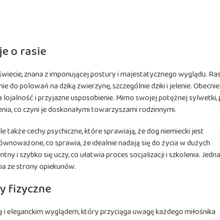
e o rasie
świecie, znana z imponującej postury i majestatycznego wyglądu. Ra
 do polowań na dziką zwierzynę, szczególnie dziki i jelenie. Obecni
 lojalność i przyjazne usposobienie. Mimo swojej potężnej sylwetki,
ienia, co czyni je doskonałymi towarzyszami rodzinnymi.
e także cechy psychiczne, które sprawiają, że dog niemiecki jest
wnoważone, co sprawia, że idealnie nadają się do życia w dużych
ny i szybko się uczy, co ułatwia proces socjalizacji i szkolenia. Jedn
ia ze strony opiekunów.
y fizyczne
ą i eleganckim wyglądem, który przyciąga uwagę każdego miłośnika