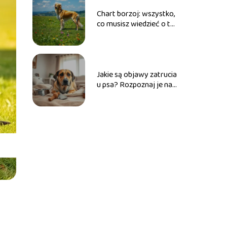
Chart borzoj: wszystko,
co musisz wiedzieć o tej
rasie psów
Jakie są objawy zatrucia
u psa? Rozpoznaj je na
czas!