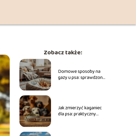
Zobacz także:
Domowe sposoby na
gazy u psa: sprawdzone
metody i porady dla
właścicieli
Jak zmierzyć kaganiec
dla psa: praktyczny
przewodnik krok po
kroku