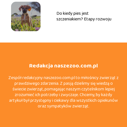
Do kiedy pies jest
szczeniakiem? Etapy rozwoju
Redakcja naszezoo.com.pl
Zespół redakcyjny naszezoo.com.pl to miłośnicy zwierząt z
prawdziwego zdarzenia. Z pasją dzielimy się wiedzą o
świecie zwierząt, pomagając naszym czytelnikom lepiej
zrozumieć ich potrzeby i zwyczaje. Chcemy, by każdy
artykuł był przystępny i ciekawy dla wszystkich opiekunów
oraz sympatyków zwierząt.