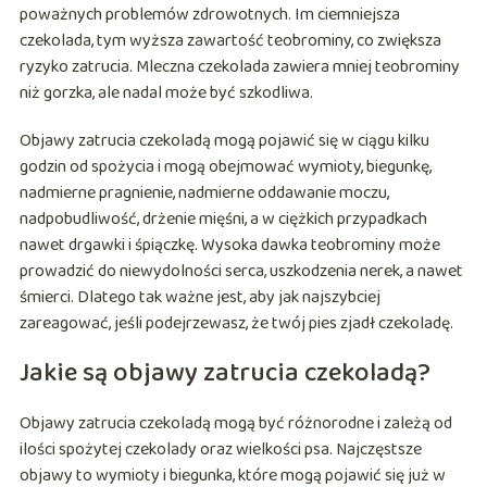
poważnych problemów zdrowotnych. Im ciemniejsza
czekolada, tym wyższa zawartość teobrominy, co zwiększa
ryzyko zatrucia. Mleczna czekolada zawiera mniej teobrominy
niż gorzka, ale nadal może być szkodliwa.
Objawy zatrucia czekoladą mogą pojawić się w ciągu kilku
godzin od spożycia i mogą obejmować wymioty, biegunkę,
nadmierne pragnienie, nadmierne oddawanie moczu,
nadpobudliwość, drżenie mięśni, a w ciężkich przypadkach
nawet drgawki i śpiączkę. Wysoka dawka teobrominy może
prowadzić do niewydolności serca, uszkodzenia nerek, a nawet
śmierci. Dlatego tak ważne jest, aby jak najszybciej
zareagować, jeśli podejrzewasz, że twój pies zjadł czekoladę.
Jakie są objawy zatrucia czekoladą?
Objawy zatrucia czekoladą mogą być różnorodne i zależą od
ilości spożytej czekolady oraz wielkości psa. Najczęstsze
objawy to wymioty i biegunka, które mogą pojawić się już w